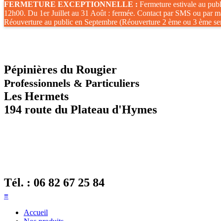
FERMETURE EXCEPTIONNELLE :
Fermeture estivale au publ
12h00. Du 1er Juillet au 31 Août : fermée. Contact par SMS ou par ma
Réouverture au public en Septembre (Réouverture 2 ème ou 3 ème se
Pépinières du Rougier
Professionnels & Particuliers
Les Hermets
194 route du Plateau d'Hymes
Tél. :
06 82 67 25 84
≡
Accueil