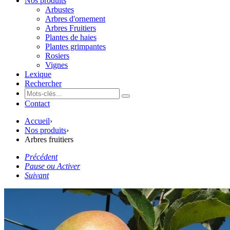
Nos produits
Arbustes
Arbres d'ornement
Arbres Fruitiers
Plantes de haies
Plantes grimpantes
Rosiers
Vignes
Lexique
Rechercher
Contact
Accueil
›
Nos produits
›
Arbres fruitiers
Précédent
Pause ou Activer
Suivant