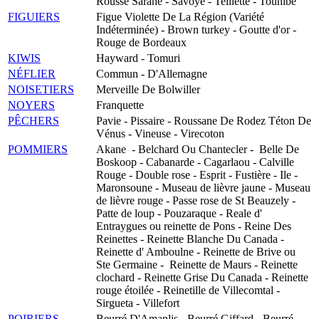
Rousse Sarane - Savoye - Teillette - Tounibe
FIGUIERS
Figue Violette De La Région (Variété
Indéterminée) - Brown turkey - Goutte d'or -
Rouge de Bordeaux
KIWIS
Hayward - Tomuri
NÉFLIER
Commun - D'Allemagne
NOISETIERS
Merveille De Bolwiller
NOYERS
Franquette
PÊCHERS
Pavie - Pissaire - Roussane De Rodez Téton De
Vénus - Vineuse - Virecoton
POMMIERS
Akane - Belchard Ou Chantecler - Belle De
Boskoop - Cabanarde - Cagarlaou - Calville
Rouge - Double rose - Esprit - Fustière - Ile -
Maronsoune - Museau de lièvre jaune - Museau
de lièvre rouge - Passe rose de St Beauzely -
Patte de loup - Pouzaraque - Reale d'
Entraygues ou reinette de Pons - Reine Des
Reinettes - Reinette Blanche Du Canada -
Reinette d' Amboulne - Reinette de Brive ou
Ste Germaine - Reinette de Maurs - Reinette
clochard - Reinette Grise Du Canada - Reinette
rouge étoilée - Reinetille de Villecomtal -
Sirgueta - Villefort
POIRIERS
Beurré D'Amanlis - Beurré Giffard - Beurré