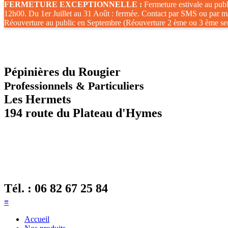
FERMETURE EXCEPTIONNELLE :
Fermeture estivale au publ
12h00. Du 1er Juillet au 31 Août : fermée. Contact par SMS ou par ma
Réouverture au public en Septembre (Réouverture 2 ème ou 3 ème se
Pépinières du Rougier
Professionnels & Particuliers
Les Hermets
194 route du Plateau d'Hymes
Tél. :
06 82 67 25 84
≡
Accueil