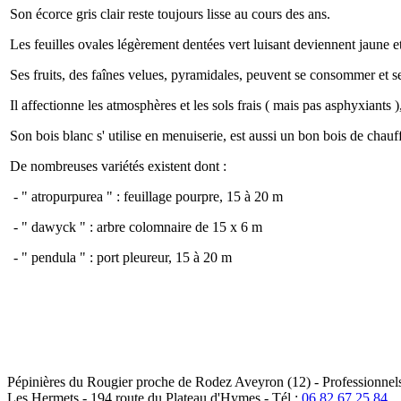
Son écorce gris clair reste toujours lisse au cours des ans.
Les feuilles ovales légèrement dentées vert luisant deviennent jaune et
Ses fruits, des faînes velues, pyramidales, peuvent se consommer et se
Il affectionne les atmosphères et les sols frais ( mais pas asphyxiants ),
Son bois blanc s' utilise en menuiserie, est aussi un bon bois de chau
De nombreuses variétés existent dont :
- " atropurpurea " : feuillage pourpre, 15 à 20 m
- " dawyck " : arbre colomnaire de 15 x 6 m
- " pendula " : port pleureur, 15 à 20 m
Pépinières du Rougier
proche de Rodez
Aveyron (12)
- Professionnels
Les Hermets -
194 route du Plateau d'Hymes
-
Tél :
06 82 67 25 84