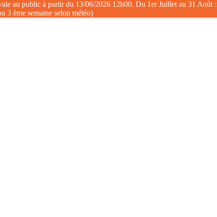
ale au public à partir du 13/06/2026 12h00. Du 1er Juillet au 31 Août 
ou 3 ème semaine selon météo)