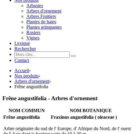
Nos produits
Arbustes
Arbres d'ornement
Arbres Fruitiers
Plantes de haies
Plantes grimpantes
Rosiers
Vignes
Lexique
Rechercher
Contact
Accueil
›
Nos produits
›
Arbres d'ornement
›
Frêne angustifolia
Frêne angustifolia - Arbres d'ornement
NOM COMMUN
NOM BOTANIQUE
Frêne angustifolia
Fraxinus angustifolia ( oleaceae )
Arbre originaire du sud de l' Europe, d' Afrique du Nord, de l' ouest
de l' Asie dont la hauteur varie de 10 à 20 m.