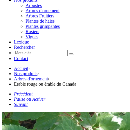
Nos produits
Arbustes
Arbres d'ornement
Arbres Fruitiers
Plantes de haies
Plantes grimpantes
Rosiers
Vignes
Lexique
Rechercher
Contact
Accueil
›
Nos produits
›
Arbres d'ornement
›
Erable rouge ou érable du Canada
Précédent
Pause ou Activer
Suivant