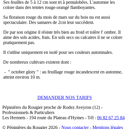
Ses feuilles de 5 à 12 cm sont tri à pentalobées. L'automne les
colore dans des teintes rouge-orangé flamboyantes.
Sa floraison rouge du mois de mars sur du bois nu est aussi
spectaculaire. Des samares de 2cm leur succèdent.
De par son origine il résiste très bien au froid et tolère l' ombre. Il
aime des sols acides, frais. En sols secs ou calcaires il ne se colore
pratiquement pas.
Il s'utilise uniquement en isolé pour ses couleurs automnales.
De nombreux cultivars existent dont :
- " october glory " : au feuillage rouge incandescent en automne,
atteint environ 10 m.
DEMANDER NOS TARIFS
Pépinières du Rougier
proche de Rodez
Aveyron (12)
-
Professionnels & Particuliers
Les Hermets -
194 route du Plateau d'Hymes
-
Tél :
06 82 67 25 84
© Pépinières du Rougier
2026 -
Nous contacter
-
Mentions légales