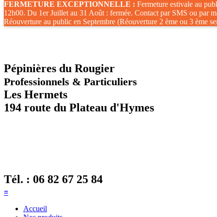
FERMETURE EXCEPTIONNELLE :
Fermeture estivale au publ
12h00. Du 1er Juillet au 31 Août : fermée. Contact par SMS ou par ma
Réouverture au public en Septembre (Réouverture 2 ème ou 3 ème se
Pépinières du Rougier
Professionnels & Particuliers
Les Hermets
194 route du Plateau d'Hymes
Tél. :
06 82 67 25 84
≡
Accueil