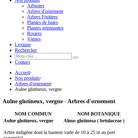
Nos produits
Arbustes
Arbres d'ornement
Arbres Fruitiers
Plantes de haies
Plantes grimpantes
Rosiers
Vignes
Lexique
Rechercher
Contact
Accueil
›
Nos produits
›
Arbres d'ornement
›
Aulne glutineux, vergne
Aulne glutineux, vergne - Arbres d'ornement
NOM COMMUN
NOM BOTANIQUE
Aulne glutineux, vergne
Alnus glutinosa ( betulaceae )
Arbre indigène dont la hauteur varie de 10 à 25 m au port
pyramidal.