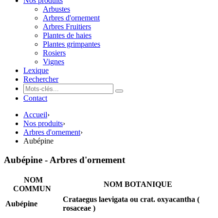
Nos produits
Arbustes
Arbres d'ornement
Arbres Fruitiers
Plantes de haies
Plantes grimpantes
Rosiers
Vignes
Lexique
Rechercher
Contact
Accueil
›
Nos produits
›
Arbres d'ornement
›
Aubépine
Aubépine - Arbres d'ornement
NOM
NOM BOTANIQUE
COMMUN
Crataegus laevigata ou crat. oxyacantha (
Aubépine
rosaceae )